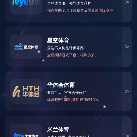
友情链接：
企业网站模板
企业建站系统
建站素材
易优CMS
微信小程序开发
在线客服 ：
服务热线：0571-56770266 电子邮箱:
2853705700@qq.com
公司地址：拱墅区康乐路3号1幢3楼
奇异果·奇异果（中国）官方网是一家集East Tester系列检测仪表的
研发、生产、销售于一体的专业生产厂家。目前公司共有员工120
余人，拥有一支30余人的强大研发团队，其中具有中高级职称或硕
士以上学位的高技术人才有17名。厂区位于杭...
Copyright © 奇异果·奇异果（中国）官方网 版权所有 备案号：粤
ICP65985475-1