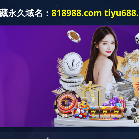
中心
服务与支持
荣誉资质
合作