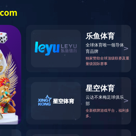
0571-56770266
客服热线
案例
奇异果·奇异果（中国）官方网