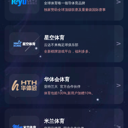
电话：0571-56770266
手机：
QQ：2853705700
Email：2853705700@qq.com
地址：拱墅区康乐路3号1幢3楼