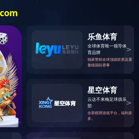
0571-56770266
客服热线
案例
奇异果·奇异果（中国）官方网