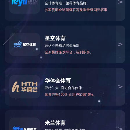
友情链接：
企业网站模板
企业建站系统
建站素材
易优CMS
微信小程序开发
在线客服 ：
服务热线：0571-56770266 电子邮箱:
2853705700@qq.com
公司地址：拱墅区康乐路3号1幢3楼
奇异果·奇异果（中国）官方网是一家集East Tester系列检测仪表的
研发、生产、销售于一体的专业生产厂家。目前公司共有员工120
余人，拥有一支30余人的强大研发团队，其中具有中高级职称或硕
士以上学位的高技术人才有17名。厂区位于杭...
Copyright © 奇异果·奇异果（中国）官方网 版权所有 备案号：粤
ICP65985475-1