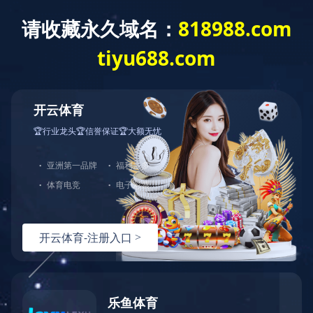
搜索
巡更棒
的结果
搜索页
共0页/0条记录